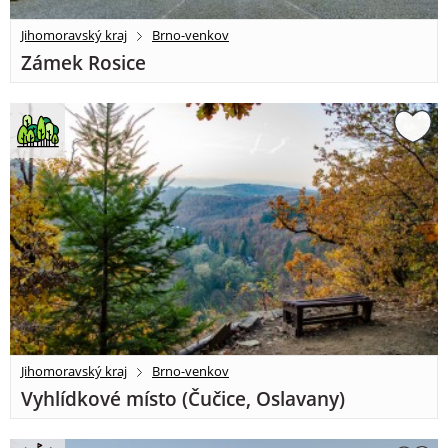
Jihomoravský kraj
Brno-venkov
Zámek Rosice
Jihomoravský kraj
Brno-venkov
Vyhlídkové místo (Čučice, Oslavany)