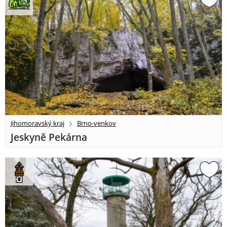
Jihomoravský kraj
Brno-venkov
Jeskyně Pekárna