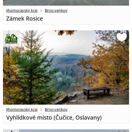
Jihomoravský kraj
Brno-venkov
Zámek Rosice
Jihomoravský kraj
Brno-venkov
Vyhlídkové místo (Čučice, Oslavany)