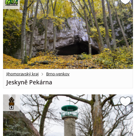
Jihomoravský kraj
Brno-venkov
Jeskyně Pekárna