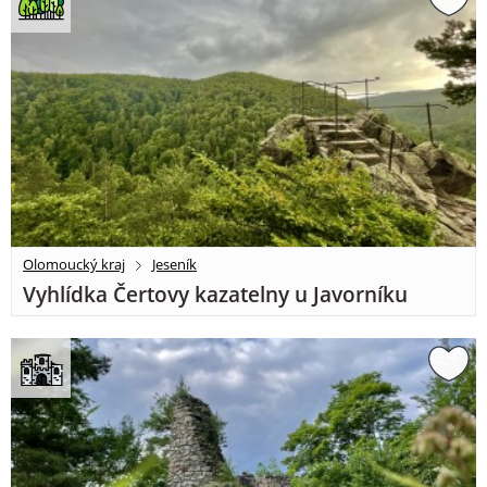
Olomoucký kraj
Jeseník
Vyhlídka Čertovy kazatelny u Javorníku