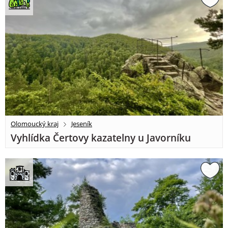
Olomoucký kraj
Jeseník
Vyhlídka Čertovy kazatelny u Javorníku