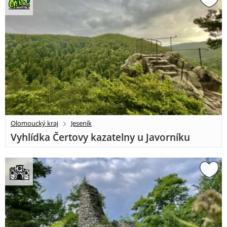
Olomoucký kraj
Jeseník
Vyhlídka Čertovy kazatelny u Javorníku