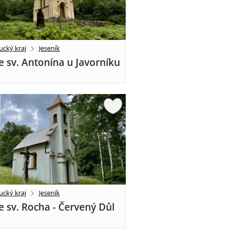
cký kraj
Jeseník
e sv. Antonína u Javorníku
cký kraj
Jeseník
e sv. Rocha - Červený Důl