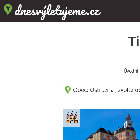
T
Úvodní 
Obec: Ostružná , zvolte o