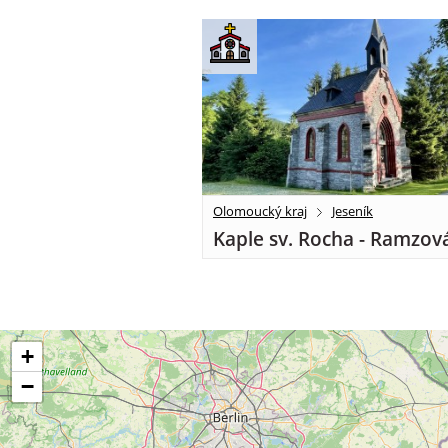
Olomoucký kraj
Jeseník
Kaple sv. Rocha - Ramzov
+
−