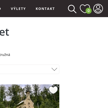
D
VÝLETY
KONTAKT
0
et
tružná