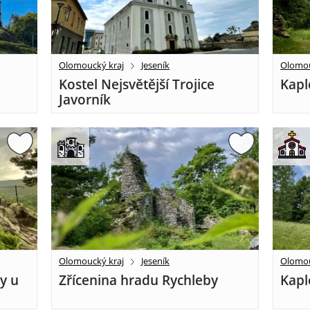
Olomoucký kraj
Jeseník
Olomou
Kostel Nejsvětější Trojice
Kapl
Javorník
Olomoucký kraj
Jeseník
Olomou
y u
Zřícenina hradu Rychleby
Kapl