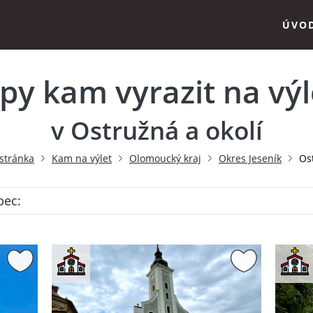
ÚVO
ipy kam vyrazit na výl
v Ostružná a okolí
stránka
Kam na výlet
Olomoucký kraj
Okres Jeseník
Os
bec: