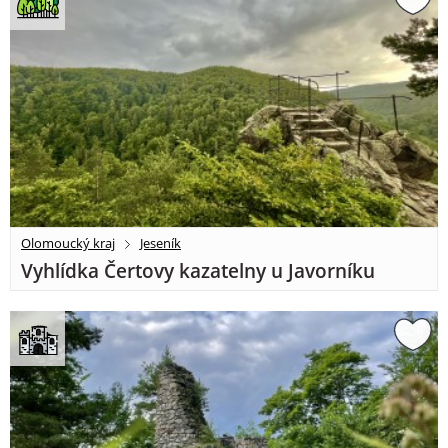
Olomoucký kraj
Jeseník
Vyhlídka Čertovy kazatelny u Javorníku