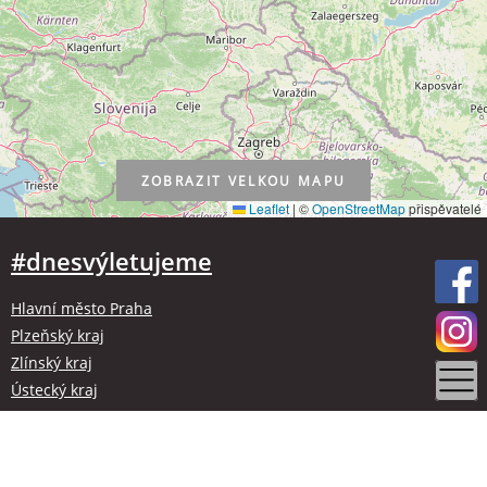
ZOBRAZIT
VELKOU MAPU
Leaflet
|
©
OpenStreetMap
přispěvatelé
#dnesvýletujeme
Hlavní město Praha
Plzeňský kraj
Zlínský kraj
Ústecký kraj
Kraj Vysočina
Olomoucký kraj
Liberecký kraj