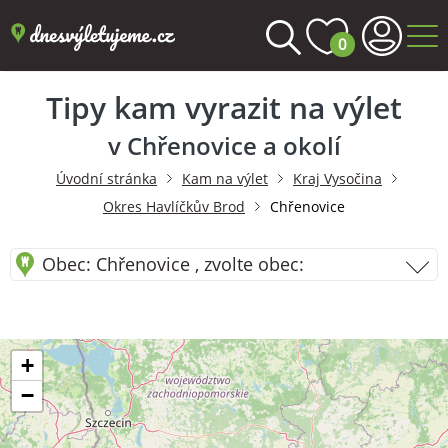
0
Tipy kam vyrazit na výlet
v Chřenovice a okolí
Úvodní stránka
Kam na výlet
Kraj Vysočina
Okres Havlíčkův Brod
Chřenovice
Obec: Chřenovice , zvolte obec:
+
−