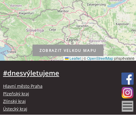
ZOBRAZIT
VELKOU MAPU
Leaflet
|
©
OpenStreetMap
přispěvatelé
#dnesvýletujeme
Hlavní město Praha
Plzeňský kraj
Zlínský kraj
Ústecký kraj
Kraj Vysočina
Olomoucký kraj
Liberecký kraj