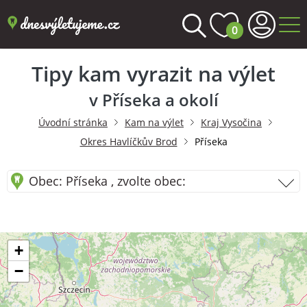
0
Tipy kam vyrazit na výlet
v Příseka a okolí
Úvodní stránka
Kam na výlet
Kraj Vysočina
Okres Havlíčkův Brod
Příseka
Obec: Příseka , zvolte obec:
+
−