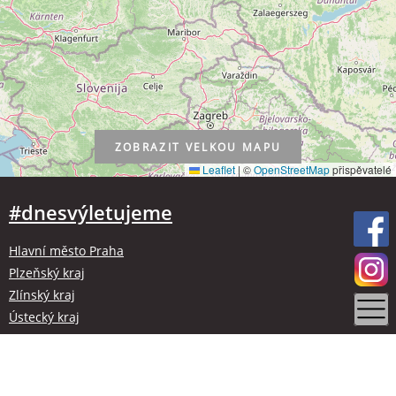
ZOBRAZIT
VELKOU MAPU
Leaflet
|
©
OpenStreetMap
přispěvatelé
#dnesvýletujeme
Hlavní město Praha
Plzeňský kraj
Zlínský kraj
Ústecký kraj
Kraj Vysočina
Olomoucký kraj
Liberecký kraj