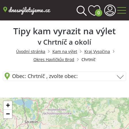
0
Tipy kam vyrazit na výlet
v Chrtníč a okolí
Úvodní stránka
Kam na výlet
Kraj Vysočina
Okres Havlíčkův Brod
Chrtníč
Obec: Chrtníč , zvolte obec:
+
−