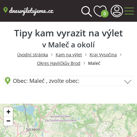
0
Tipy kam vyrazit na výlet
v Maleč a okolí
Úvodní stránka
Kam na výlet
Kraj Vysočina
Okres Havlíčkův Brod
Maleč
Obec: Maleč , zvolte obec:
+
−