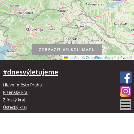
ZOBRAZIT
VELKOU MAPU
Leaflet
|
©
OpenStreetMap
přispěvatelé
#dnesvýletujeme
Hlavní město Praha
Plzeňský kraj
Zlínský kraj
Ústecký kraj
Kraj Vysočina
Olomoucký kraj
Liberecký kraj