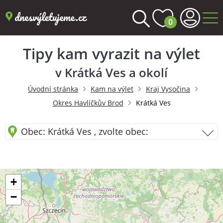
0
Tipy kam vyrazit na výlet
v Krátká Ves a okolí
Úvodní stránka
Kam na výlet
Kraj Vysočina
Okres Havlíčkův Brod
Krátká Ves
Obec: Krátká Ves , zvolte obec:
+
−