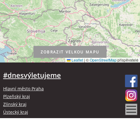
ZOBRAZIT
VELKOU MAPU
Leaflet
|
©
OpenStreetMap
přispěvatelé
#dnesvýletujeme
Hlavní město Praha
Plzeňský kraj
Zlínský kraj
Ústecký kraj
Kraj Vysočina
Olomoucký kraj
Liberecký kraj