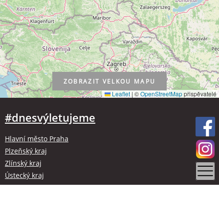
ZOBRAZIT
VELKOU MAPU
Leaflet
|
©
OpenStreetMap
přispěvatelé
#dnesvýletujeme
Hlavní město Praha
Plzeňský kraj
Zlínský kraj
Ústecký kraj
Kraj Vysočina
Olomoucký kraj
Liberecký kraj