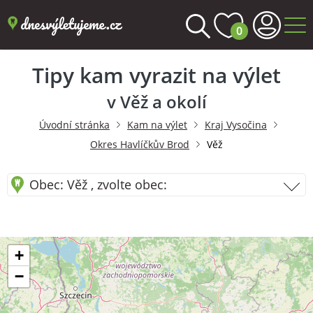
0
Tipy kam vyrazit na výlet
v Věž a okolí
Úvodní stránka
Kam na výlet
Kraj Vysočina
Okres Havlíčkův Brod
Věž
Obec: Věž , zvolte obec:
+
−