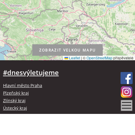
ZOBRAZIT
VELKOU MAPU
Leaflet
|
©
OpenStreetMap
přispěvatelé
#dnesvýletujeme
Hlavní město Praha
Plzeňský kraj
Zlínský kraj
Ústecký kraj
Kraj Vysočina
Olomoucký kraj
Liberecký kraj