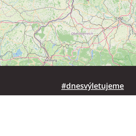
#dnesvýletujeme
Hlavní město Praha
Plzeňský kraj
Zlínský kraj
Ústecký kraj
Kraj Vysočina