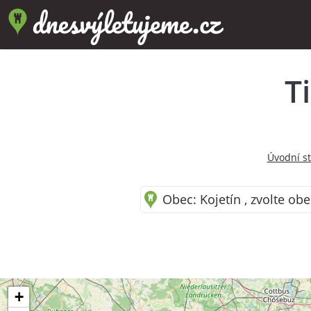
T
Úvodní s
Obec: Kojetín , zvolte obe
+