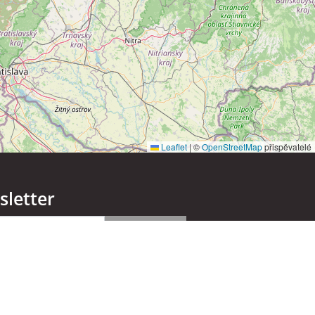
Leaflet
|
©
OpenStreetMap
přispěvatelé
letter
ODESLAT
ální sítě