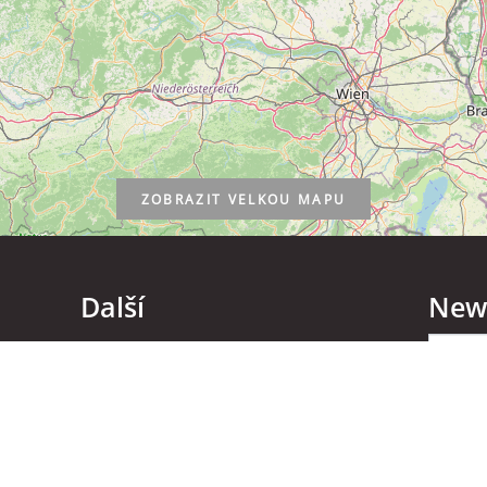
ZOBRAZIT
VELKOU MAPU
Další
News
Kontakt
Soci