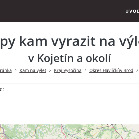
ÚVO
ipy kam vyrazit na výl
v Kojetín a okolí
tránka
Kam na výlet
Kraj Vysočina
Okres Havlíčkův Brod
c: