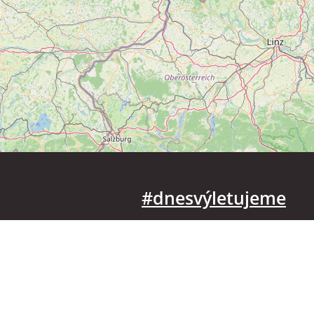
#dnesvýletujeme
Hlavní město Praha
Plzeňský kraj
Zlínský kraj
Ústecký kraj
Kraj Vysočina