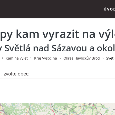
ÚVO
ipy kam vyrazit na výl
v Světlá nad Sázavou a okol
Kam na výlet
Kraj Vysočina
Okres Havlíčkův Brod
Svět
, zvolte obec: