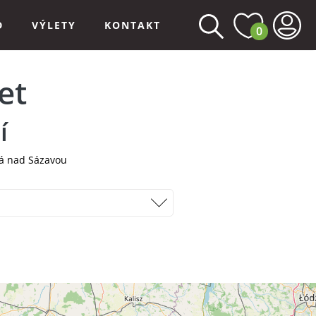
D
VÝLETY
KONTAKT
0
et
í
lá nad Sázavou