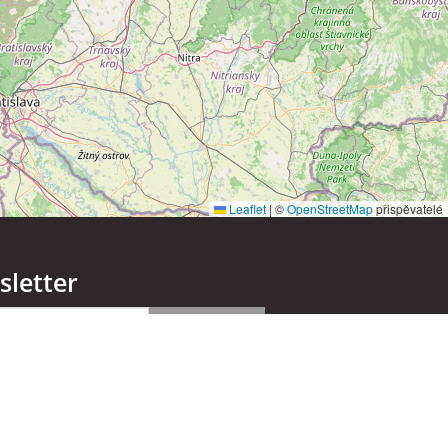
Leaflet
|
©
OpenStreetMap
přispěvatelé
letter
ODESLAT
ální sítě