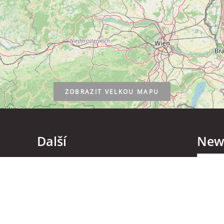
ZOBRAZIT
VELKOU MAPU
Další
News
Kontakt
Soci