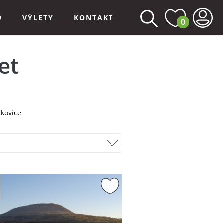
D
VÝLETY
KONTAKT
0
et
čkovice