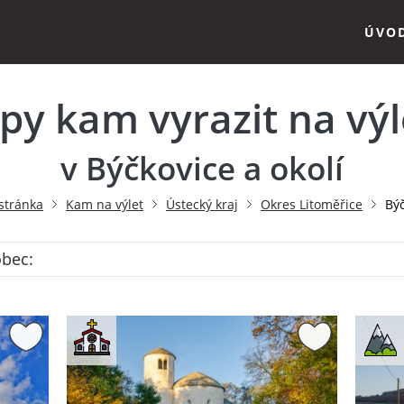
ÚVO
ipy kam vyrazit na výl
v Býčkovice a okolí
stránka
Kam na výlet
Ústecký kraj
Okres Litoměřice
Bý
obec: