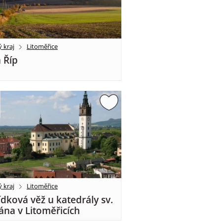
 kraj
Litoměřice
 Říp
 kraj
Litoměřice
ídková věž u katedrály sv.
ána v Litoměřicích