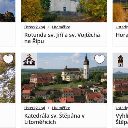
Ústecký kraj
Litoměřice
Ústecký
Rotunda sv. Jiří a sv. Vojtěcha
Hora
na Řípu
Ústecký kraj
Litoměřice
Ústecký
Katedrála sv. Štěpána v
Vyhl
Litoměřicích
Štěp