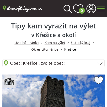
0
Tipy kam vyrazit na výlet
v Křešice a okolí
Úvodní stránka
Kam na výlet
Ústecký kraj
Okres Litoměřice
Křešice
Obec: Křešice , zvolte obec: