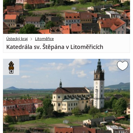
Ústecký kraj
Litoměřice
Katedrála sv. Štěpána v Litoměřicích