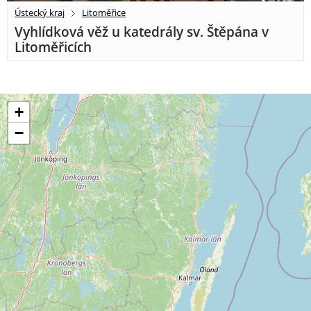
Ústecký kraj
Litoměřice
Vyhlídková věž u katedrály sv. Štěpána v
Litoměřicích
+
−