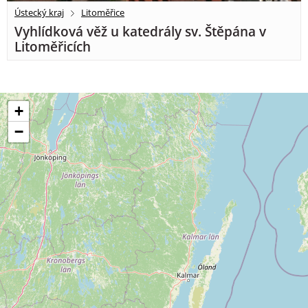
Ústecký kraj
Litoměřice
Vyhlídková věž u katedrály sv. Štěpána v
Litoměřicích
+
−