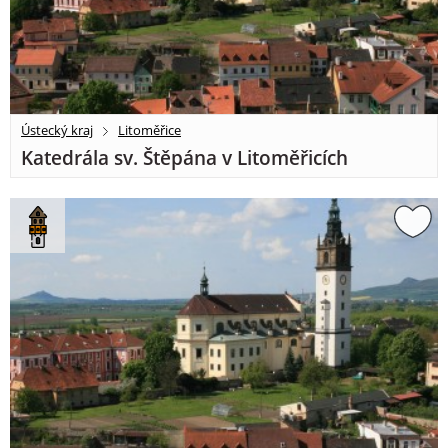
Ústecký kraj
Litoměřice
Katedrála sv. Štěpána v Litoměřicích