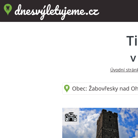
T
v
Úvodní strán
Obec: Žabovřesky nad Ohří