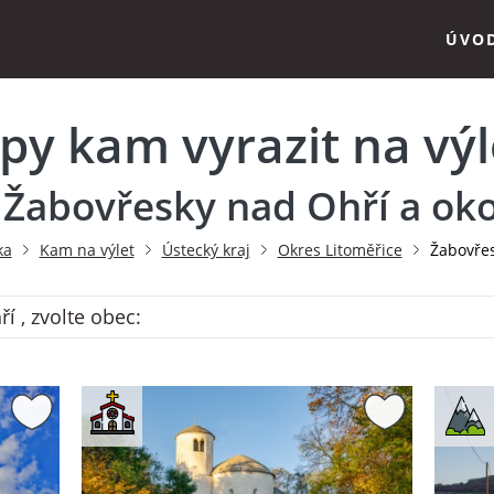
ÚVO
ipy kam vyrazit na výl
 Žabovřesky nad Ohří a oko
ka
Kam na výlet
Ústecký kraj
Okres Litoměřice
Žabovře
 , zvolte obec: