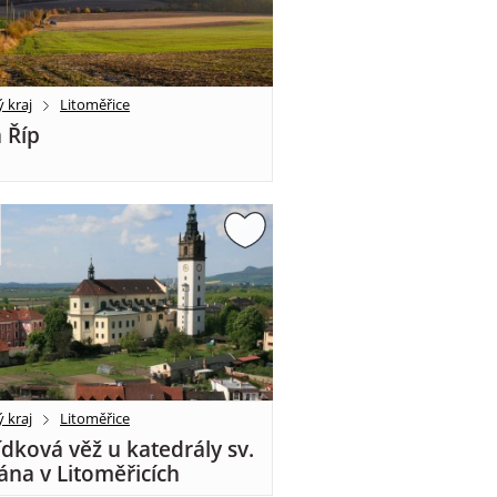
 kraj
Litoměřice
 Říp
 kraj
Litoměřice
ídková věž u katedrály sv.
ána v Litoměřicích