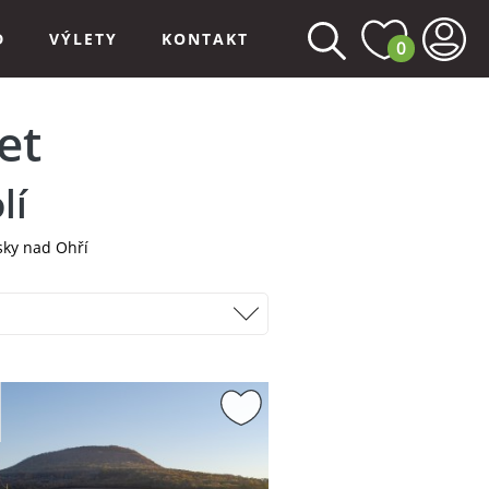
D
VÝLETY
KONTAKT
0
et
lí
sky nad Ohří