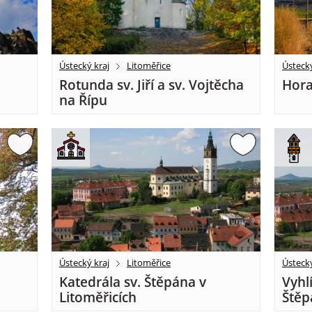
Ústecký kraj
Litoměřice
Ústecký
Rotunda sv. Jiří a sv. Vojtěcha
Hora
na Řípu
Ústecký kraj
Litoměřice
Ústecký
Katedrála sv. Štěpána v
Vyhl
Litoměřicích
Štěp