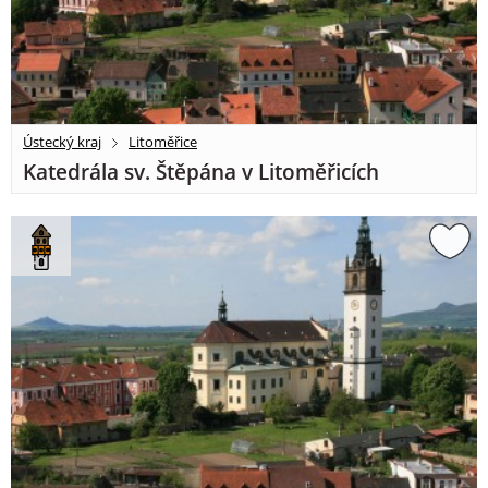
Ústecký kraj
Litoměřice
Katedrála sv. Štěpána v Litoměřicích