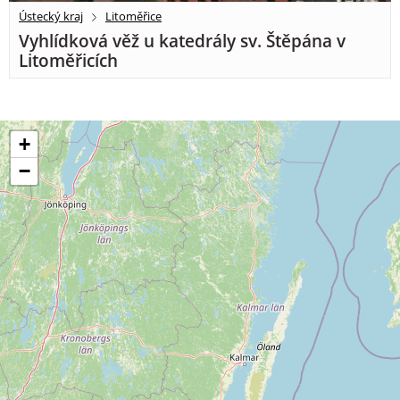
Ústecký kraj
Litoměřice
Vyhlídková věž u katedrály sv. Štěpána v
Litoměřicích
+
−