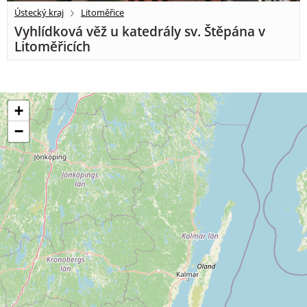
Ústecký kraj
Litoměřice
Vyhlídková věž u katedrály sv. Štěpána v
Litoměřicích
+
−