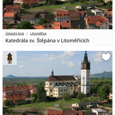
Ústecký kraj
Litoměřice
Katedrála sv. Štěpána v Litoměřicích