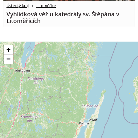
Ústecký kraj
Litoměřice
Vyhlídková věž u katedrály sv. Štěpána v
Litoměřicích
+
−