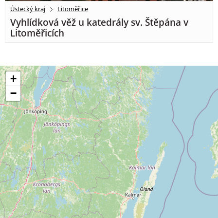
Ústecký kraj
Litoměřice
Vyhlídková věž u katedrály sv. Štěpána v
Litoměřicích
+
−