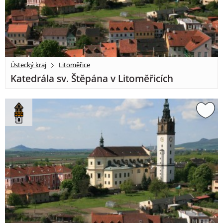
Ústecký kraj
Litoměřice
Katedrála sv. Štěpána v Litoměřicích