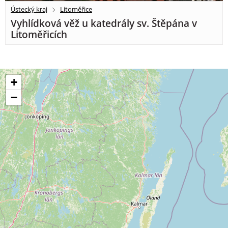
Ústecký kraj
Litoměřice
Vyhlídková věž u katedrály sv. Štěpána v
Litoměřicích
+
−