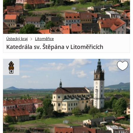
Ústecký kraj
Litoměřice
Katedrála sv. Štěpána v Litoměřicích