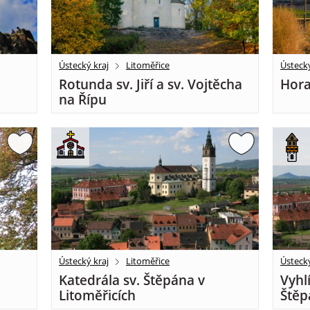
Ústecký kraj
Litoměřice
Ústecký
Rotunda sv. Jiří a sv. Vojtěcha
Hora
na Řípu
Ústecký kraj
Litoměřice
Ústecký
Katedrála sv. Štěpána v
Vyhl
Litoměřicích
Štěp