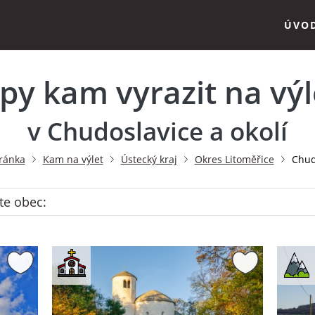
ÚVO
ipy kam vyrazit na výl
v Chudoslavice a okolí
ránka
Kam na výlet
Ústecký kraj
Okres Litoměřice
Chud
te obec: