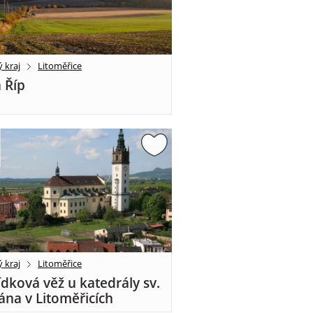
 kraj
Litoměřice
 Říp
 kraj
Litoměřice
ídková věž u katedrály sv.
ána v Litoměřicích