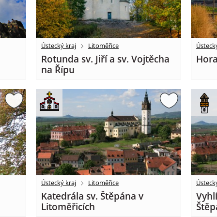
Ústecký kraj
Litoměřice
Ústecký
Rotunda sv. Jiří a sv. Vojtěcha
Hora
na Řípu
Ústecký kraj
Litoměřice
Ústecký
Katedrála sv. Štěpána v
Vyhl
Litoměřicích
Štěp