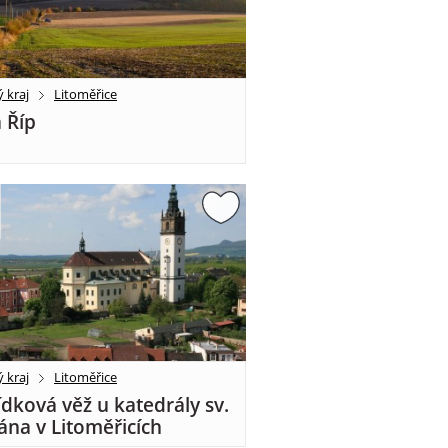
 kraj
Litoměřice
 Říp
 kraj
Litoměřice
ídková věž u katedrály sv.
ána v Litoměřicích