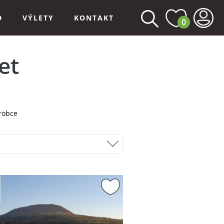
D
VÝLETY
KONTAKT
0
et
robce