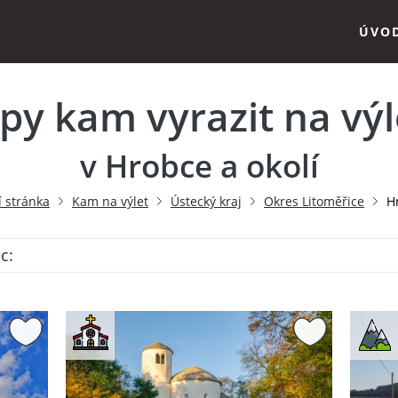
ÚVO
ipy kam vyrazit na výl
v Hrobce a okolí
 stránka
Kam na výlet
Ústecký kraj
Okres Litoměřice
H
c: