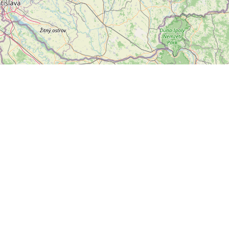
Leaflet
|
©
OpenStreetMap
přispěvatelé
letter
ODESLAT
ální sítě