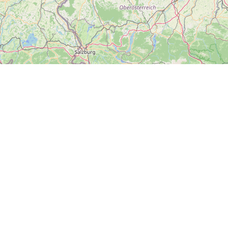
#dnesvýletujeme
Hlavní město Praha
Plzeňský kraj
Zlínský kraj
Ústecký kraj
Kraj Vysočina
Olomoucký kraj