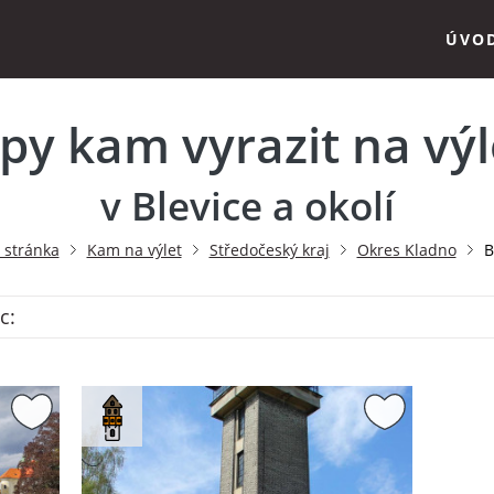
ÚVO
ipy kam vyrazit na výl
v Blevice a okolí
 stránka
Kam na výlet
Středočeský kraj
Okres Kladno
B
c: