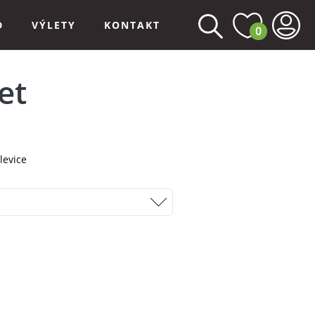
D
VÝLETY
KONTAKT
0
et
levice