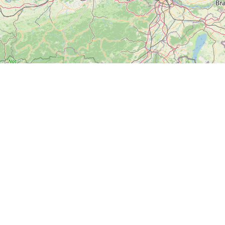
ZOBRAZIT
VELKOU MAPU
Další
News
Kontakt
Soci