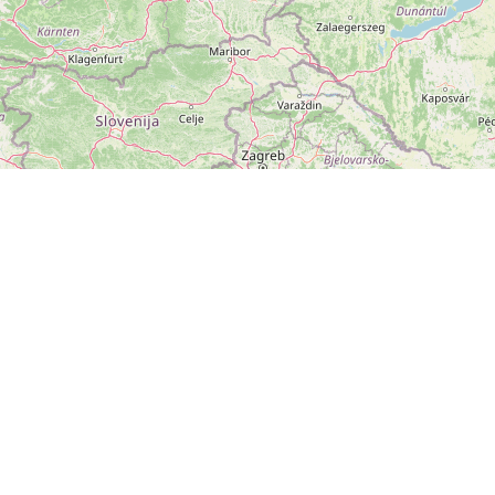
ZOBRAZIT
VELKOU MAPU
Leaflet
|
©
OpenStreetMap
přispěvatelé