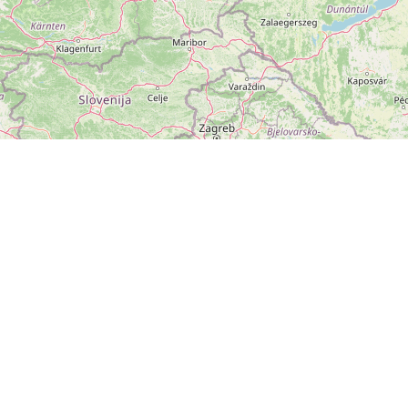
ZOBRAZIT
VELKOU MAPU
Leaflet
|
©
OpenStreetMap
přispěvatelé