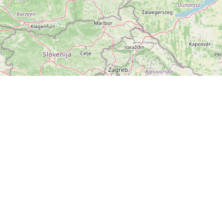
ZOBRAZIT
VELKOU MAPU
Leaflet
|
©
OpenStreetMap
přispěvatelé