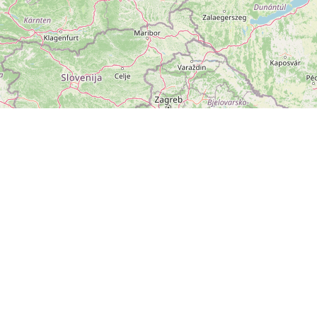
ZOBRAZIT
VELKOU MAPU
Leaflet
|
©
OpenStreetMap
přispěvatelé