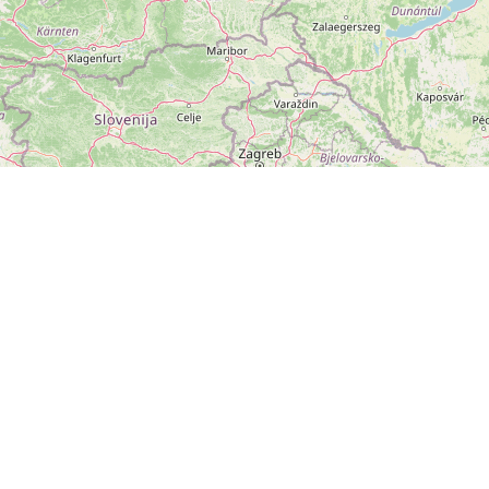
ZOBRAZIT
VELKOU MAPU
Leaflet
|
©
OpenStreetMap
přispěvatelé