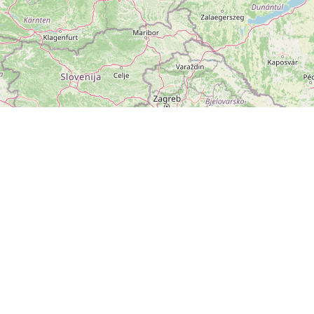
ZOBRAZIT
VELKOU MAPU
Leaflet
|
©
OpenStreetMap
přispěvatelé