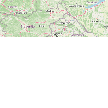
ZOBRAZIT
VELKOU MAPU
Leaflet
|
©
OpenStreetMap
přispěvatelé