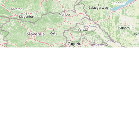
ZOBRAZIT
VELKOU MAPU
Leaflet
|
©
OpenStreetMap
přispěvatelé