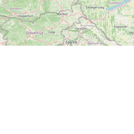
ZOBRAZIT
VELKOU MAPU
Leaflet
|
©
OpenStreetMap
přispěvatelé