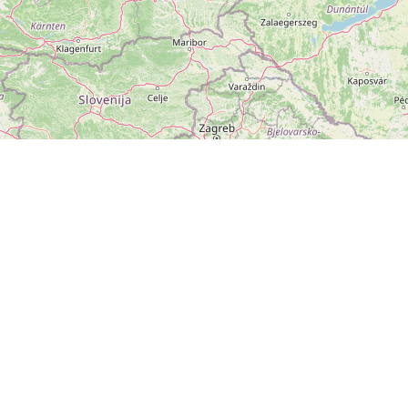
ZOBRAZIT
VELKOU MAPU
Leaflet
|
©
OpenStreetMap
přispěvatelé