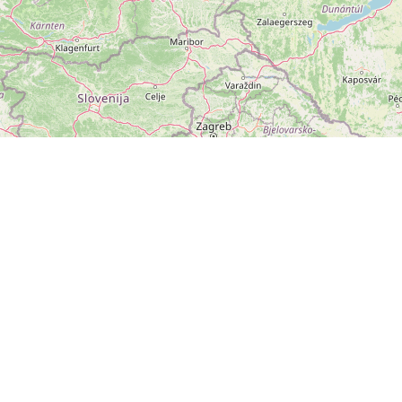
ZOBRAZIT
VELKOU MAPU
Leaflet
|
©
OpenStreetMap
přispěvatelé