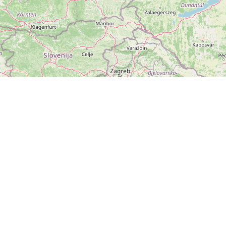
ZOBRAZIT
VELKOU MAPU
Leaflet
|
©
OpenStreetMap
přispěvatelé