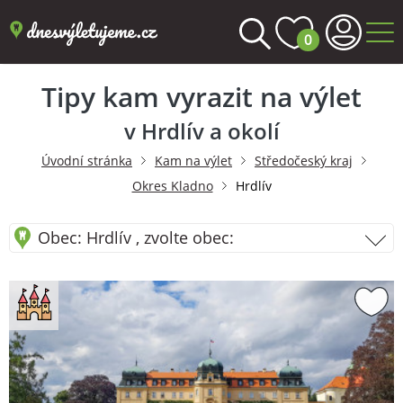
0
Tipy kam vyrazit na výlet
v Hrdlív a okolí
Úvodní stránka
Kam na výlet
Středočeský kraj
Okres Kladno
Hrdlív
Obec: Hrdlív , zvolte obec: