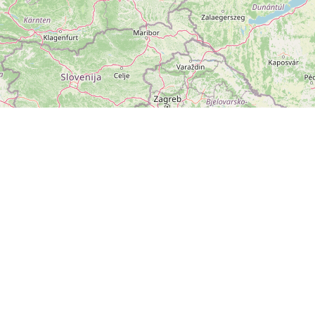
ZOBRAZIT
VELKOU MAPU
Leaflet
|
©
OpenStreetMap
přispěvatelé