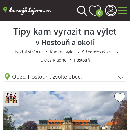
0
Tipy kam vyrazit na výlet
v Hostouň a okolí
Úvodní stránka
Kam na výlet
Středočeský kraj
Okres Kladno
Hostouň
Obec: Hostouň , zvolte obec: