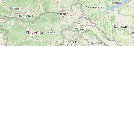
ZOBRAZIT
VELKOU MAPU
Leaflet
|
©
OpenStreetMap
přispěvatelé