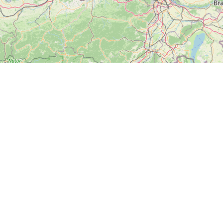
ZOBRAZIT
VELKOU MAPU
Další
News
Kontakt
Soci