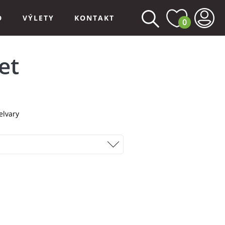
D
VÝLETY
KONTAKT
0
et
elvary