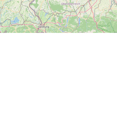
#dnesvýletujeme
Hlavní město Praha
Plzeňský kraj
Zlínský kraj
Ústecký kraj
Kraj Vysočina
Olomoucký kraj