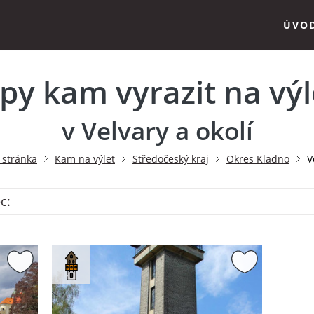
ÚVO
ipy kam vyrazit na výl
v Velvary a okolí
 stránka
Kam na výlet
Středočeský kraj
Okres Kladno
V
c: