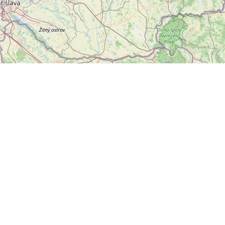
Leaflet
|
©
OpenStreetMap
přispěvatelé
letter
ODESLAT
ální sítě