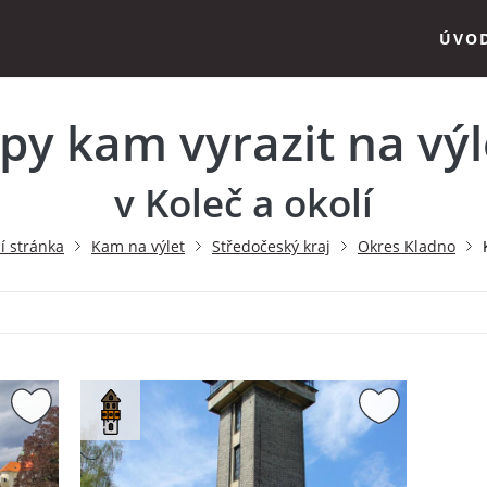
ÚVO
ipy kam vyrazit na výl
v Koleč a okolí
í stránka
Kam na výlet
Středočeský kraj
Okres Kladno