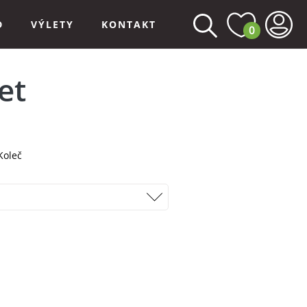
D
VÝLETY
KONTAKT
0
et
Koleč