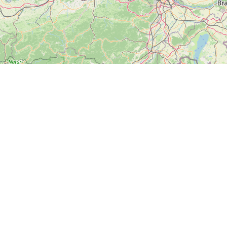
ZOBRAZIT
VELKOU MAPU
Další
News
Kontakt
Soci