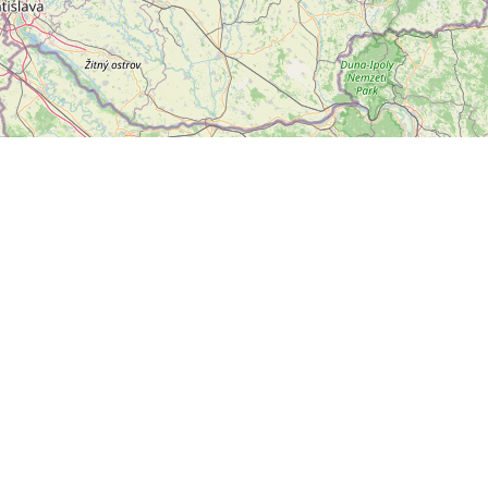
Leaflet
|
©
OpenStreetMap
přispěvatelé
letter
ODESLAT
ální sítě