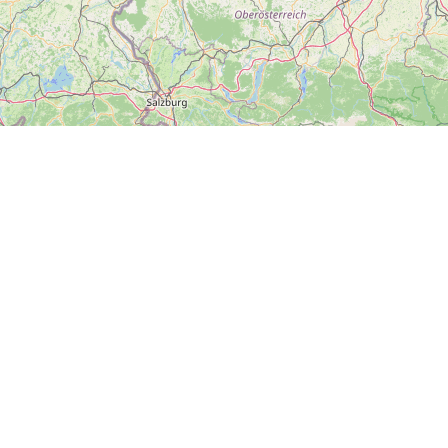
#dnesvýletujeme
Hlavní město Praha
Plzeňský kraj
Zlínský kraj
Ústecký kraj
Kraj Vysočina
Olomoucký kraj