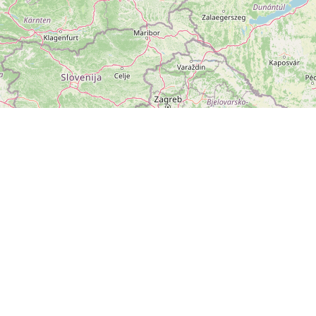
ZOBRAZIT
VELKOU MAPU
Leaflet
|
©
OpenStreetMap
přispěvatelé