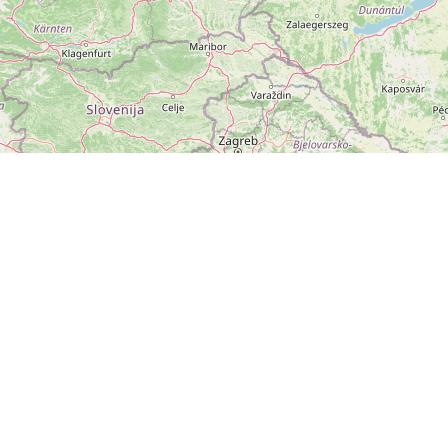
ZOBRAZIT
VELKOU MAPU
Leaflet
|
©
OpenStreetMap
přispěvatelé