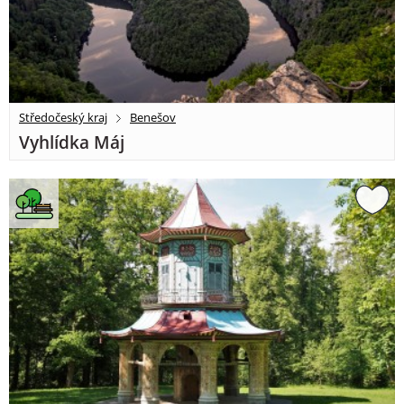
Středočeský kraj
Benešov
Vyhlídka Máj