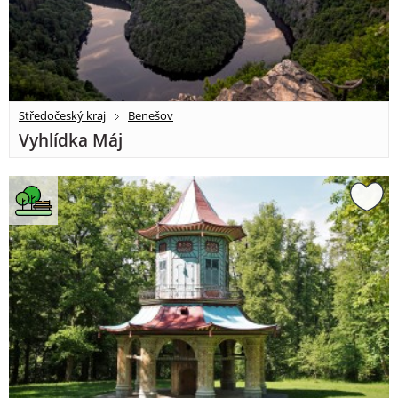
Středočeský kraj
Benešov
Vyhlídka Máj