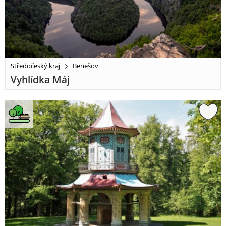
Středočeský kraj
Benešov
Vyhlídka Máj