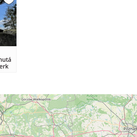
nutá
erk