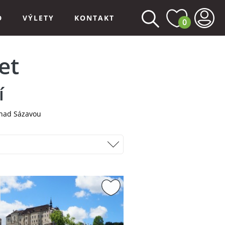
D
VÝLETY
KONTAKT
0
et
í
 nad Sázavou