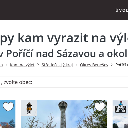
ÚVO
ipy kam vyrazit na výl
v Poříčí nad Sázavou a okol
ka
Kam na výlet
Středočeský kraj
Okres Benešov
Poříčí
, zvolte obec: