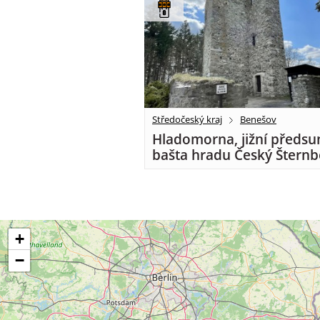
Středočeský kraj
Benešov
Hladomorna, jižní předsu
bašta hradu Český Šternb
+
−