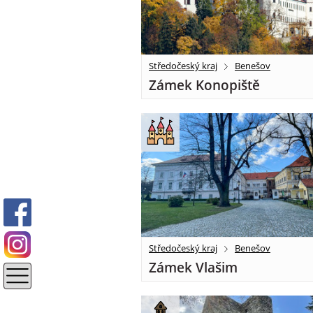
Středočeský kraj
Benešov
Zámek Konopiště
Středočeský kraj
Benešov
Zámek Vlašim