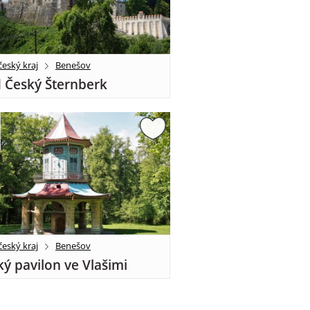
eský kraj
Benešov
 Český Šternberk
eský kraj
Benešov
ký pavilon ve Vlašimi