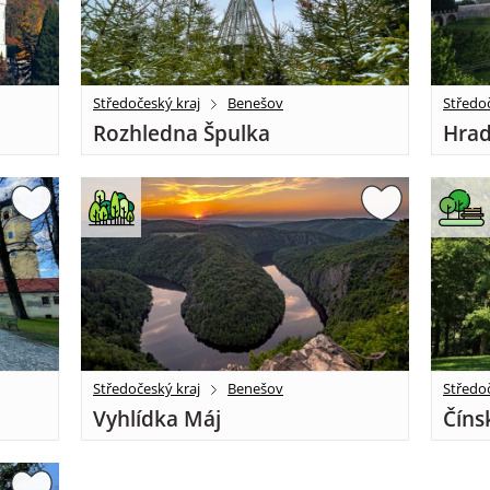
Středočeský kraj
Benešov
Středoč
Rozhledna Špulka
Hrad
Středočeský kraj
Benešov
Středoč
Vyhlídka Máj
Číns